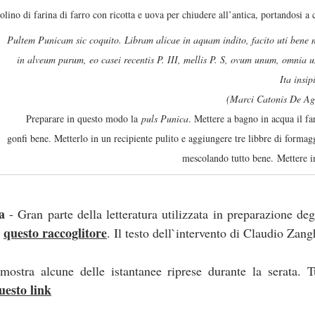
olino di farina di farro con ricotta e uova per chiudere all’antica, portandosi a c
Pultem Punicam sic coquito. Libram alicae in aquam indito, facito uti bene m
in alveum purum, eo casei recentis P. III, mellis P. S, ovum unum, omnia 
Ita insi
(Marci Catonis De Ag
Preparare in questo modo la 
puls Punica
. Mettere a bagno in acqua il fa
gonfi bene. Metterlo in un recipiente pulito e aggiungere tre libbre di formag
mescolando tutto bene. Mettere i
a
 - Gran parte della letteratura utilizzata in preparazione degl
questo raccoglitore
 
. Il testo dell`intervento di Claudio Zang
mostra alcune delle istantanee riprese durante la serata. Tu
uesto link