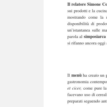
Il relatore Simone Co
sui prodotti e la cucin
mostrando come la rep
disponibilità di prod
un’istantanea sulle m
simposiarca
parola al 
si rifanno ancora oggi 
menù
Il 
 ha creato un p
gastronomia contempor
et cicer,
 come pure la
facevano uso di cereali,
preparati seguendo antic