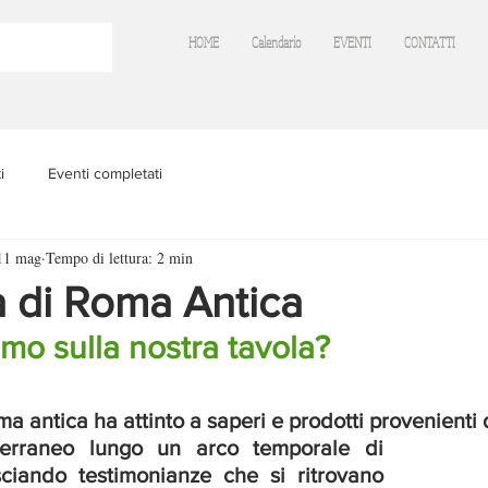
HOME
Calendario
EVENTI
CONTATTI
i
Eventi completati
11 mag
Tempo di lettura: 2 min
a di Roma Antica
amo sulla nostra tavola?
a antica ha attinto a saperi e prodotti provenienti da
erraneo lungo un arco temporale di 
asciando testimonianze che si ritrovano 