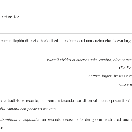
e ricette:
a zuppa tiepida di ceci e borlotti ed un richiamo ad una cucina che faceva largo
 
Faseoli virides et cicer ex sale, cumino, oleo et me
(
De Re 
    Servire fagioli freschi e
olio e 
una tradizione recente, pur sempre facendo uso di cereali, tanto presenti sul
alla romana con pecorino romano
.
alermitana e caponata
, un secondo decisamente dei giorni nostri, ed una ric
co.