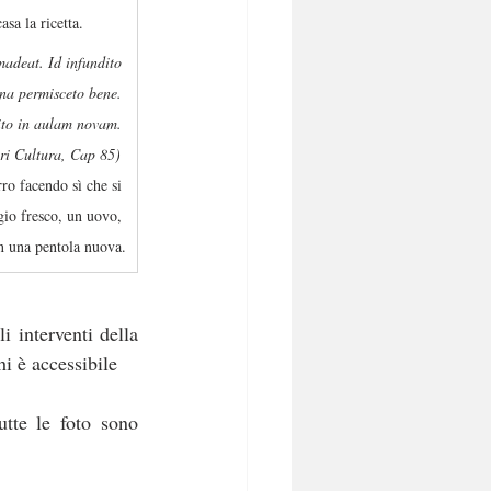
asa la ricetta.
adeat. Id infundito 
una permisceto bene. 
pito in aulam novam. 
ri Cultura, Cap 85)
rro facendo sì che si 
gio fresco, un uovo, 
n una pentola nuova.
i interventi della 
hi è accessibile 
tte le foto sono 