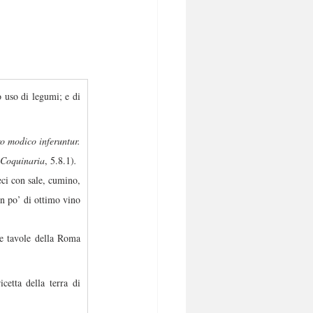
 uso di legumi; e di 
ro modico inferuntur.
Coquinaria
, 5.8.1)
.
 ceci con sale, cumino,
un po’ di ottimo vino
le tavole della Roma 
etta della terra di 